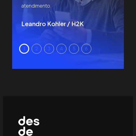
encarar d
atendimento.
Daniel 
Leandro Kohler / H2K