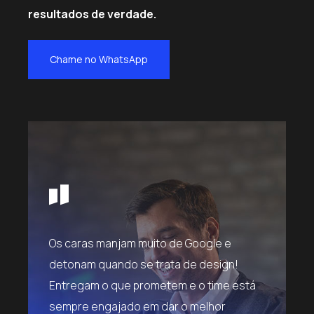
resultados de verdade.
Chame no WhatsApp
Os caras manjam muito de Google e
Excelente
detonam quando se trata de design!
competen
o!
Entregam o que prometem e o time está
com eles
sempre engajado em dar o melhor