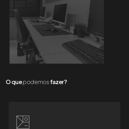
O que
podemos
fazer?