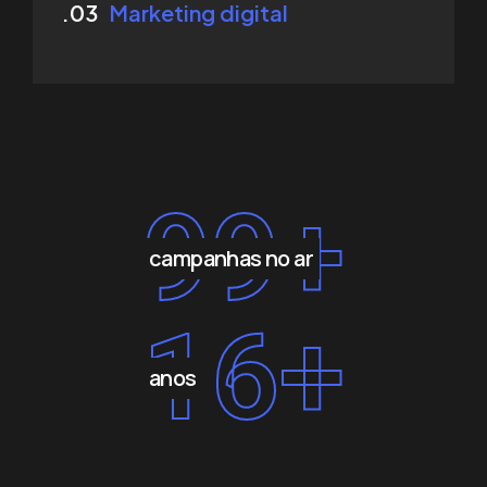
.03
Marketing digital
99
+
campanhas no ar
16
+
anos